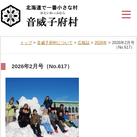
ナ
ビ
ゲ
ー
シ
ョ
ン
トップ
>
音威子府村について
>
広報誌
>
2026年
> 2026年2月号
を
（No.617）
飛
ば
す
2026年2月号（No.617）