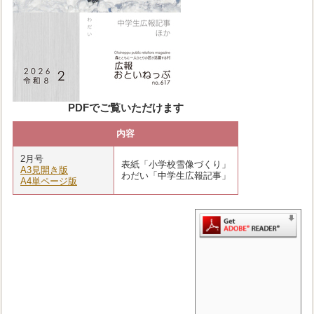
PDFでご覧いただけます
内容
2月号
表紙「小学校雪像づくり」
A3見開き版
わだい「中学生広報記事」
A4単ページ版