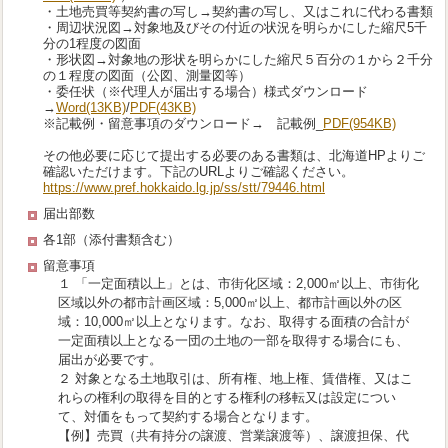
・土地売買等契約書の写し→契約書の写し、又はこれに代わる書類
・周辺状況図→対象地及びその付近の状況を明らかにした縮尺5千
分の1程度の図面
・形状図→対象地の形状を明らかにした縮尺５百分の１から２千分
の１程度の図面（公図、測量図等）
・委任状（※代理人が届出する場合）様式ダウンロード
→
Word
(13KB)
/
PDF
(43KB)
※記載例・留意事項のダウンロード→ 記載例_
PDF
(954KB)
その他必要に応じて提出する必要のある書類は、北海道HPよりご
確認いただけます。下記のURLよりご確認ください。
https://www.pref.hokkaido.lg.jp/ss/stt/79446.html
届出部数
各1部（添付書類含む）
留意事項
１ 「一定面積以上」とは、市街化区域：2,000㎡以上、市街化
区域以外の都市計画区域：5,000㎡以上、都市計画以外の区
域：10,000㎡以上となります。なお、取得する面積の合計が
一定面積以上となる一団の土地の一部を取得する場合にも、
届出が必要です。
２ 対象となる土地取引は、所有権、地上権、賃借権、又はこ
れらの権利の取得を目的とする権利の移転又は設定につい
て、対価をもって契約する場合となります。
【例】売買（共有持分の譲渡、営業譲渡等）、譲渡担保、代