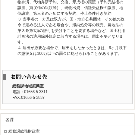
物弁済、代物弁済予約、交換、形成権の譲渡（予約完結権の
譲渡、買戻権の譲渡等）、現物出資、信託受益権の譲渡、地
位譲渡、第三者のためにする契約、停止条件付き契約
３ 当事者の一方又は双方が、国・地方公共団体・その他の政
令で定める法人である場合や、滞納処分等の競売、農地法の
第３条第1項の許可を受けることを要する場合など、国土利用
計画法の適用除外規定に該当する場合は、届出不要となりま
す。
４ 届出が必要な場合で、届出をしなかったときは、6ヶ月以下
の懲役又は100万以下の罰金に処せられることがあります。
総務課地域振興室
電話：01656-5-3311
FAX:01656-5-3837
各課
総務課総務財政室