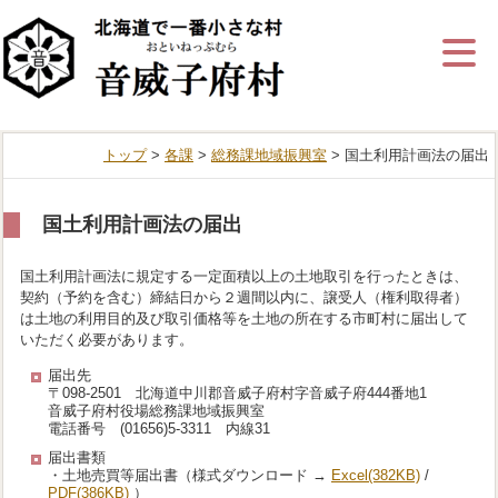
ナ
ビ
ゲ
ー
シ
ョ
ン
トップ
>
各課
>
総務課地域振興室
> 国土利用計画法の届出
を
飛
ば
す
国土利用計画法の届出
国土利用計画法に規定する一定面積以上の土地取引を行ったときは、
契約（予約を含む）締結日から２週間以内に、譲受人（権利取得者）
は土地の利用目的及び取引価格等を土地の所在する市町村に届出して
いただく必要があります。
届出先
〒098-2501 北海道中川郡音威子府村字音威子府444番地1
音威子府村役場総務課地域振興室
電話番号 (01656)5-3311 内線31
届出書類
・土地売買等届出書（様式ダウンロード →
Excel
(382KB)
/
PDF
(386KB)
）