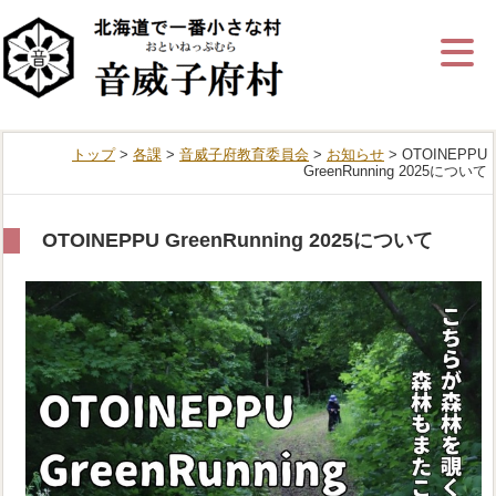
ナ
ビ
ゲ
ー
シ
ョ
ン
トップ
>
各課
>
音威子府教育委員会
>
お知らせ
> OTOINEPPU
を
GreenRunning 2025について
飛
ば
す
OTOINEPPU GreenRunning 2025について