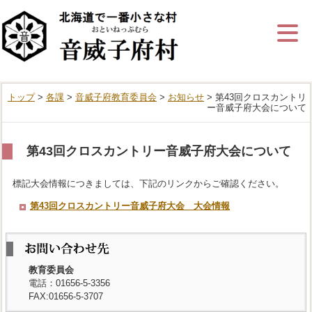
ナ
ビ
ゲ
ー
シ
ョ
ン
トップ
>
各課
>
音威子府教育委員会
>
お知らせ
> 第43回クロスカントリ
を
ー音威子府大会について
飛
ば
す
第43回クロスカントリー音威子府大会について
標記大会情報につきましては、下記のリンクからご確認ください。
第43回クロスカントリー音威子府大会 大会情報
教育委員会
電話：01656-5-3356
FAX:01656-5-3707