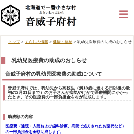
ナ
ビ
ゲ
ー
シ
ョ
ン
トップ
>
くらしの情報
>
健康・福祉
> 乳幼児医療費の助成のおしらせ
を
飛
ば
す
乳幼児医療費の助成のおしらせ
音威子府村の乳幼児医療費の助成について
音威子府村では、乳幼児から高校生（満18歳に達する日以後の最
初の3月31日まで）のお子さんが病気やけがで医療機関にかかっ
たとき、その医療費の一部負担金を村が助成します。
助成額の内容
医療費（通
院・入院および歯科診療、病院で処方されたお薬代など）
の一部負担金を全額助成します。