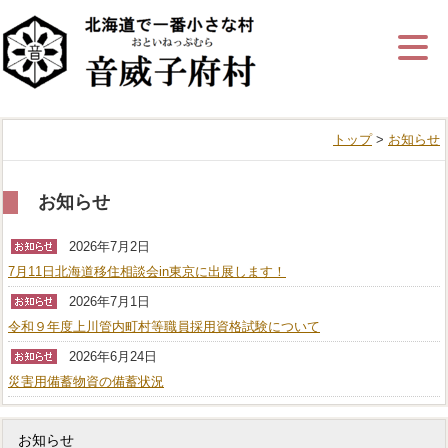
ナ
ビ
ゲ
ー
シ
ョ
ン
トップ
>
お知らせ
を
飛
ば
す
お知らせ
2026年7月2日
7月11日­北海道移住­相談会in­東京に出展­します！
2026年7月1日
令和９年度上川管内町村等職員採用資格試験について
2026年6月24日
災害用備蓄物資の備蓄状況
お知らせ