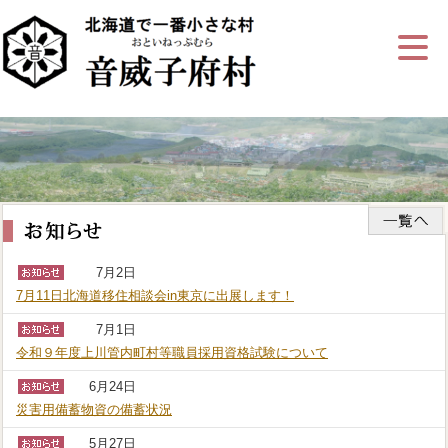
ナ
ビ
ゲ
ー
シ
ョ
ン
を
飛
ば
す
7月2日
7月11日­北海道移住­相談会in­東京に出展­します！
7月1日
令和９年度上川管内町村等職員採用資格試験について
6月24日
災害用備蓄物資の備蓄状況
5月27日